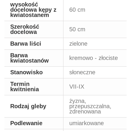
wysokość
docelowa kępy z
60 cm
kwiatostanem
Szerokość
50 cm
docelowa
Barwa liści
zielone
Barwa
kremowo - złociste
kwiatostanów
Stanowisko
słoneczne
Termin
VII-IX
kwitnienia
żyzna,
Rodzaj gleby
przepuszczalna,
zdrenowana
Podlewanie
umiarkowane