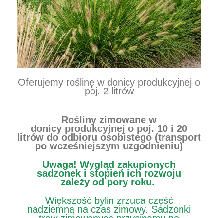
Oferujemy roślinę w donicy produkcyjnej o
poj. 2 litrów
Rośliny zimowane w
donicy produkcyjnej o poj. 10 i 20
litrów do odbioru osobistego (transport
po wcześniejszym uzgodnieniu)
Uwaga!
Wygląd zakupionych
sadzonek i stopień ich rozwoju
zależy od pory roku.
Większość bylin zrzuca część
nadziemną na czas zimowy. Sadzonki
traw zimowanych przycinamy po