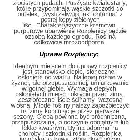
złocistych pędach.
Puszyste kwiatostany,
które przypominają wąskie szczotki do
butelek, „wystrzeliwują jak fontanna” z
gęstej kępy zielonych
liści.
Charakterystyczne
kremowo-
purpurowe ubarwienie Rozplenicy będzie
ozdobą każdego ogrodu. Roślina
c
ałkowicie mrozoodporna.
Uprawa Rozplenicy:
Idealnym miejscem do uprawy rozplenicy
jest stanowisko ciepłe, słoneczne i
osłonięte od wiatru. Najlepiej rośnie w
żyznej, ale przepuszczalnej, umiarkowanie
wilgotnej glebie. Wymaga ciepłych,
osłoniętych miejsc i okrycia przed zimą.
Zeszłoroczne liście ścinamy wczesną
wiosną. Młode rośliny należy zabezpieczyć
na zimę kopcując je przez pierwsze
sezony. Gleba powinna być próchniczna,
przepuszczalna, o odczynie obojętnym lub
lekko kwaśnym. Bylina odporna na
choroby i szkodniki roślin. Rozplenica
japońska to trawa, która dość późno