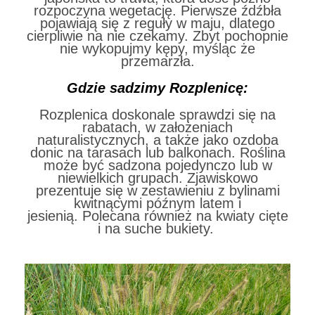
rozpoczyna wegetację. Pierwsze źdźbła
pojawiają się z reguły w maju, dlatego
cierpliwie na nie czekamy. Zbyt pochopnie
nie wykopujmy kępy, myśląc że
przemarzła.
Gdzie sadzimy Rozplenicę:
Rozplenica doskonale sprawdzi się na
rabatach, w założeniach
naturalistycznych, a także jako ozdoba
donic na tarasach lub balkonach. Roślina
może być sadzona pojedynczo lub w
niewielkich grupach. Zjawiskowo
prezentuje się w zestawieniu z bylinami
kwitnącymi późnym latem i
jesienią.
Polecana również
na kwiaty cięte
i na suche bukiety.