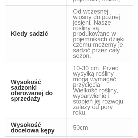
Od wczesnej
wiosny do późnej
jesieni. Nasze
rośliny są
Kiedy sadzić
produkowane w
pojemnikach dzięki
czemu możemy je
sadzić przez cały
sezon.
10-30 cm. Przed
wysyłką rośliny
mogą wymagać
Wysokość
przycięcia.
sadzonki
Wielkość rośliny,
oferowanej do
wybarwienie i
sprzedaży
stopień jej rozwoju
zależy od pory
roku.
Wysokość
50cm
docelowa kępy