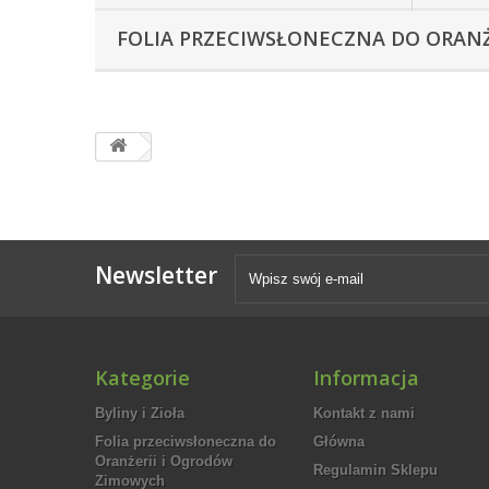
FOLIA PRZECIWSŁONECZNA DO ORAN
Newsletter
Kategorie
Informacja
Byliny i Zioła
Kontakt z nami
Folia przeciwsłoneczna do
Główna
Oranżerii i Ogrodów
Regulamin Sklepu
Zimowych