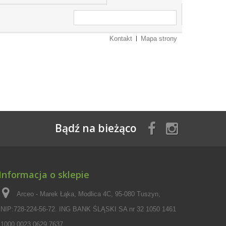
Kontakt
Mapa strony
Bądź na bieżąco
Informacja o sklepie
Arceo - Marek Łąka, Modlica 4C, 95-080 Tuszyn,
NIP:728-224-56-72. ING BANK ŚLĄSKI SA nr 32 1050 1461
1000 0023 0629 7637