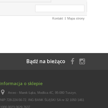
Kontakt
Mapa strony
Bądź na bieżąco
Informacja o sklepie
Arceo - Marek Łąka, Modlica 4C, 95-080 Tuszyn,
NIP:728-224-56-72. ING BANK ŚLĄSKI SA nr 32 1050 1461
1000 0023 0629 7637