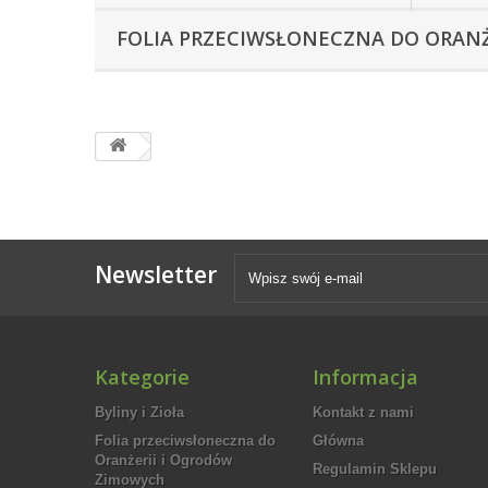
FOLIA PRZECIWSŁONECZNA DO ORAN
Newsletter
Kategorie
Informacja
Byliny i Zioła
Kontakt z nami
Folia przeciwsłoneczna do
Główna
Oranżerii i Ogrodów
Regulamin Sklepu
Zimowych