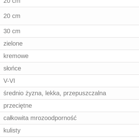
20 cm
20 cm
30 cm
zielone
kremowe
słońce
V-VI
średnio żyzna, lekka, przepuszczalna
przeciętne
całkowita mrozoodporność
kulisty