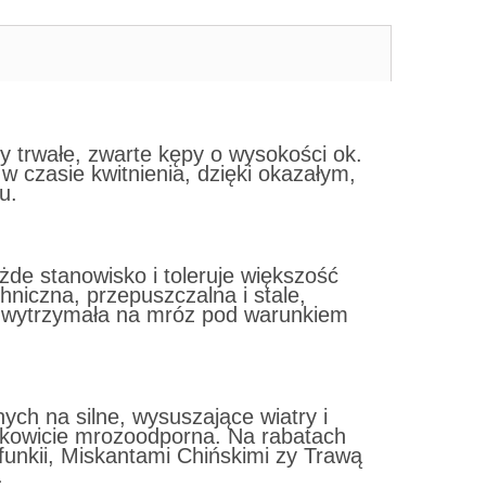
y trwałe, zwarte kępy o wysokości ok.
w czasie kwitnienia, dzięki okazałym,
iu.
żde stanowisko i toleruje większość
niczna, przepuszczalna i stale,
ość wytrzymała na mróz pod warunkiem
ych na silne, wysuszające wiatry i
łkowicie mrozoodporna. Na rabatach
 funkii, Miskantami Chińskimi zy Trawą
.