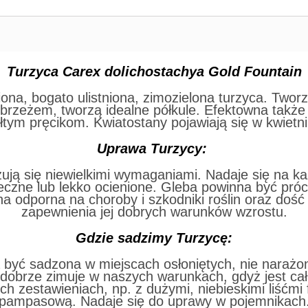
Turzyca Carex dolichostachya Gold Fountain
na, bogato ulistniona, zimozielona turzyca. Tworz
obrzeżem, tworzą idealne półkule. Efektowna także 
łtym pręcikom. Kwiatostany pojawiają się w kwietn
Uprawa Turzycy:
ją się niewielkimi wymaganiami. Nadaje się na ka
eczne lub lekko ocienione. Gleba powinna być próch
ina odporna na choroby i szkodniki roślin oraz d
zapewnienia jej dobrych warunków wzrostu.
Gdzie sadzimy Turzycę:
 być sadzona w miejscach osłoniętych, nie narażon
 dobrze zimuje w naszych warunkach, gdyż jest ca
ych zestawieniach, np. z dużymi, niebieskimi liśćmi
pampasową. Nadaje się do uprawy w pojemnikach