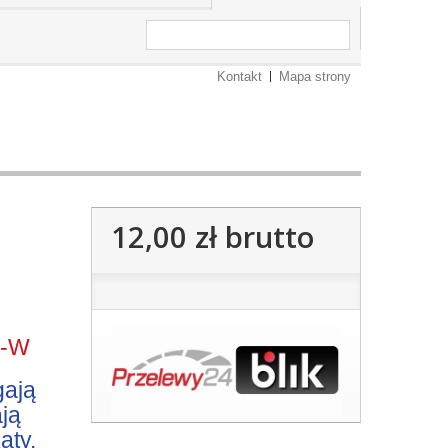
Kontakt
Mapa strony
12,00 zł
brutto
d
9-W
gają
ją
aty.