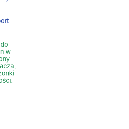
ort
 do
in w
rony
nacza,
zonki
ości.