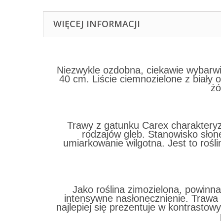
WIĘCEJ INFORMACJI
Niezwykle ozdobna, ciekawie wybarwio
40 cm. Liście ciemnozielone z biały 
żó
Trawy z gatunku Carex charakteryzu
rodzajów gleb. Stanowisko słon
umiarkowanie wilgotna. Jest to rośl
Jako roślina zimozielona, powinna
intensywne nasłonecznienie. Trawa
najlepiej się prezentuje w kontrastow