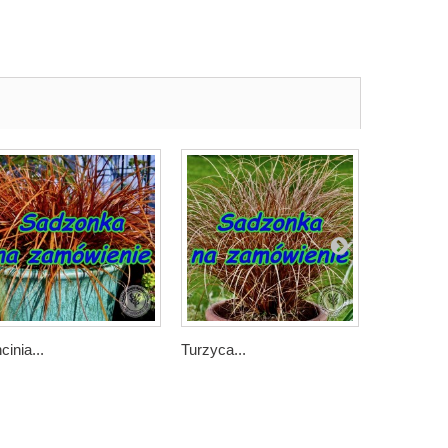
cinia...
Turzyca...
Drżączka.