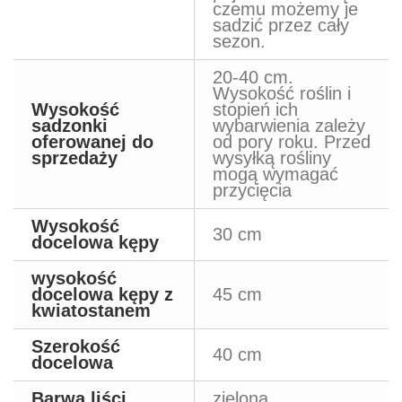
czemu możemy je
sadzić przez cały
sezon.
20-40 cm.
Wysokość roślin i
Wysokość
stopień ich
sadzonki
wybarwienia zależy
oferowanej do
od pory roku. Przed
sprzedaży
wysyłką rośliny
mogą wymagać
przycięcia
Wysokość
30 cm
docelowa kępy
wysokość
docelowa kępy z
45 cm
kwiatostanem
Szerokość
40 cm
docelowa
Barwa liści
zielona