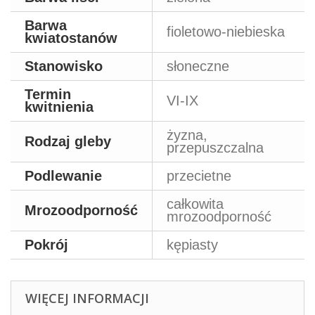
Barwa
fioletowo-niebieska
kwiatostanów
Stanowisko
słoneczne
Termin
VI-IX
kwitnienia
żyzna,
Rodzaj gleby
przepuszczalna
Podlewanie
przecietne
całkowita
Mrozoodporność
mrozoodporność
Pokrój
kępiasty
WIĘCEJ INFORMACJI