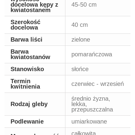
docelowa kępy z
45-50 cm
kwiatostanem
Szerokość
40 cm
docelowa
Barwa liści
zielone
Barwa
pomarańczowa
kwiatostanów
Stanowisko
słońce
Termin
czerwiec - wrzesień
kwitnienia
średnio żyzna,
Rodzaj gleby
lekka,
przepuszczalna
Podlewanie
umiarkowane
całkowita