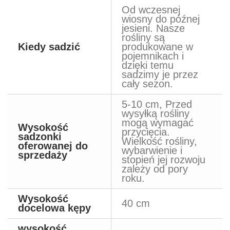
Od wczesnej
wiosny do późnej
jesieni. Nasze
rośliny są
Kiedy sadzić
produkowane w
pojemnikach i
dzięki temu
sadzimy je przez
cały sezon.
5-10 cm, Przed
wysyłką rośliny
mogą wymagać
Wysokość
przycięcia.
sadzonki
Wielkość rośliny,
oferowanej do
wybarwienie i
sprzedaży
stopień jej rozwoju
zależy od pory
roku.
Wysokość
40 cm
docelowa kępy
wysokość