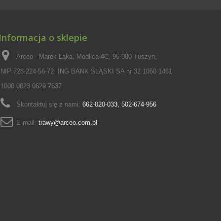
Informacja o sklepie
Arceo - Marek Łąka, Modlica 4C, 95-080 Tuszyn,
NIP:728-224-56-72. ING BANK ŚLĄSKI SA nr 32 1050 1461
1000 0023 0629 7637
Skontaktuj się z nami:
662-020-033, 502-674-956
E-mail:
trawy@arceo.com.pl