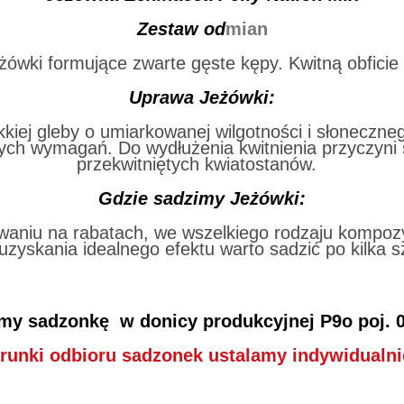
Zestaw od
mian
wki formujące zwarte gęste kępy. Kwitną obficie
Uprawa Jeżówki:
iej gleby o umiarkowanej wilgotności i słonecznego
ch wymagań. Do wydłużenia kwitnienia przyczyni s
przekwitniętych kwiatostanów.
Gdzie sadzimy Jeżówki:
waniu na rabatach, we wszelkiego rodzaju kompozy
uzyskania idealnego efektu warto sadzić po kilka s
my sadzonkę w donicy produkcyjnej
P9o poj. 0
runki odbioru sadzonek ustalamy indywidualnie