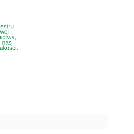
estru
wej
nictwa,
z nas
jakości.