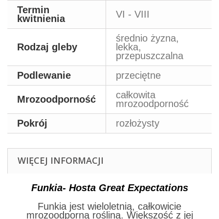
Termin
VI - VIII
kwitnienia
średnio żyzna,
Rodzaj gleby
lekka,
przepuszczalna
Podlewanie
przeciętne
całkowita
Mrozoodporność
mrozoodporność
Pokrój
rozłożysty
WIĘCEJ INFORMACJI
Funkia- Hosta Great Expectations
Funkia jest wieloletnią, całkowicie
mrozoodporną rośliną. Większość z jej