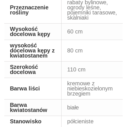
rabaty bylinowe,
Przeznaczenie
ogrody leśne,
rośliny
pojemniki tarasowe,
skalniaki
Wysokość
60 cm
docelowa kępy
wysokość
docelowa kępy z
80 cm
kwiatostanem
Szerokość
110 cm
docelowa
kremowe z
Barwa liści
niebieskozielonym
brzegiem
Barwa
białe
kwiatostanów
Stanowisko
półcieniste