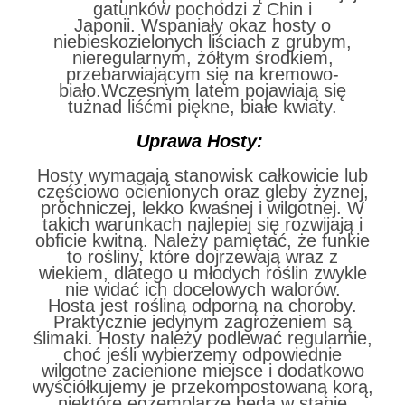
gatunków pochodzi z Chin i
Japonii. Wspaniały okaz hosty o
niebieskozielonych liściach z grubym,
nieregularnym, żółtym środkiem,
przebarwiającym się na kremowo-
biało.Wczesnym latem pojawiają się
tużnad liśćmi piękne, białe kwiaty.
Uprawa Hosty:
Hosty wymagają stanowisk całkowicie lub
częściowo ocienionych oraz gleby żyznej,
próchniczej, lekko kwaśnej i wilgotnej. W
takich warunkach najlepiej się rozwijają i
obficie kwitną. Należy pamiętać, że funkie
to rośliny, które dojrzewają wraz z
wiekiem, dlatego u młodych roślin zwykle
nie widać ich docelowych walorów.
Hosta jest rośliną odporną na choroby.
Praktycznie jedynym zagrożeniem są
ślimaki. Hosty należy podlewać regularnie,
choć jeśli wybierzemy odpowiednie
wilgotne zacienione miejsce i dodatkowo
wyściółkujemy je przekompostowaną korą,
niektóre egzemplarze będą w stanie