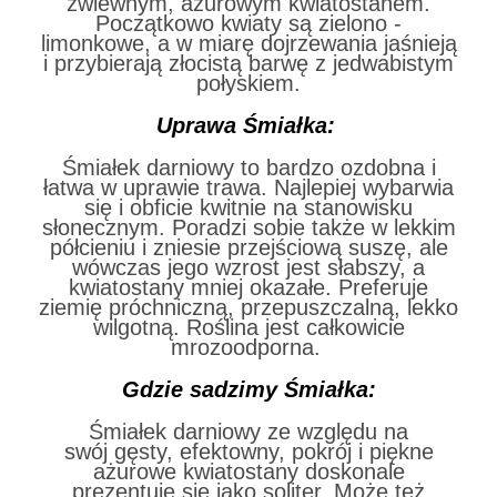
zwiewnym, ażurowym kwiatostanem.
Początkowo kwiaty są zielono -
limonkowe, a w miarę dojrzewania jaśnieją
i przybierają złocistą barwę z jedwabistym
połyskiem.
Uprawa Śmiałka:
Śmiałek darniowy to bardzo ozdobna i
łatwa w uprawie trawa. Najlepiej wybarwia
się i obficie kwitnie na stanowisku
słonecznym. Poradzi sobie także w lekkim
półcieniu i zniesie przejściową suszę, ale
wówczas jego wzrost jest słabszy, a
kwiatostany mniej okazałe. Preferuje
ziemię próchniczną, przepuszczalną, lekko
wilgotną. Roślina jest całkowicie
mrozoodporna.
Gdzie sadzimy Śmiałka:
Śmiałek darniowy ze względu na
swój gęsty, efektowny, pokrój i piękne
ażurowe kwiatostany doskonale
prezentuje się jako soliter. Może też