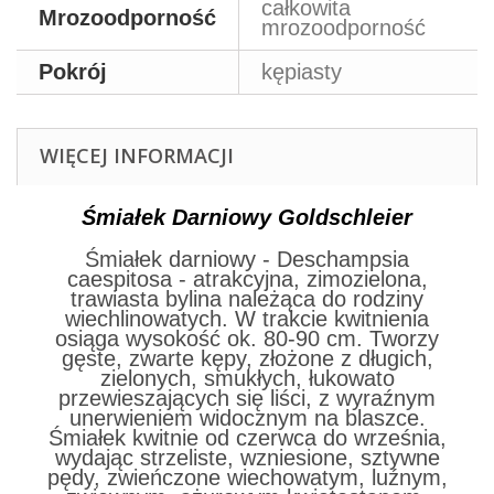
całkowita
Mrozoodporność
mrozoodporność
Pokrój
kępiasty
WIĘCEJ INFORMACJI
Śmiałek Darniowy Goldschleier
Śmiałek darniowy - Deschampsia
caespitosa - atrakcyjna, zimozielona,
trawiasta bylina należąca do rodziny
wiechlinowatych. W trakcie kwitnienia
osiąga wysokość ok. 80-90 cm. Tworzy
gęste, zwarte kępy, złożone z długich,
zielonych, smukłych, łukowato
przewieszających się liści, z wyraźnym
unerwieniem widocznym na blaszce.
Śmiałek kwitnie od czerwca do września,
wydając strzeliste, wzniesione, sztywne
pędy, zwieńczone wiechowatym, luźnym,