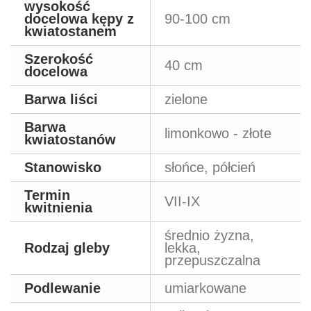
wysokość
docelowa kępy z
90-100 cm
kwiatostanem
Szerokość
40 cm
docelowa
Barwa liści
zielone
Barwa
limonkowo - złote
kwiatostanów
Stanowisko
słońce, półcień
Termin
VII-IX
kwitnienia
średnio żyzna,
Rodzaj gleby
lekka,
przepuszczalna
Podlewanie
umiarkowane