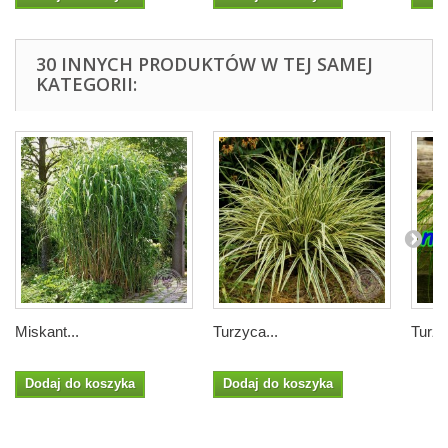
30 INNYCH PRODUKTÓW W TEJ SAMEJ
KATEGORII:
Miskant...
Turzyca...
Turzy
Dodaj do koszyka
Dodaj do koszyka