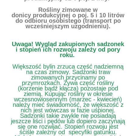
Rośliny zimowane w
donicy produkcyjnej o poj. 5 i 10 litrów
do odbioru osobistego (transport po
wcześniejszym uzgodnieniu).
Uwaga!
Wygląd zakupionych sadzonek
i stopień ich rozwoju zależy od pory
roku.
Większość bylin zrzuca część nadziemną
na czas zimowy. Sadzonki traw
zimowanych przycinamy po
przymrozkach. Żywa część rośliny
(korzenie bądź kłącza) pozostaje pod
ziemią. Kupując rośliny w okresie
wczesnowiosennym (marzec - kwiecień)
należy mieć świadomość, że większość z
nich jest wówczas w fazie uśpionej.
Sadzonki takie zwykle nie posiadają
jeszcze liści i pędów lub dopiero zaczynają
się one rozwijać. Stopień rozwoju jest
ściśle zależny od specyfiki gatunku.