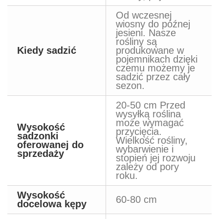
Od wczesnej
wiosny do późnej
jesieni. Nasze
rośliny są
Kiedy sadzić
produkowane w
pojemnikach dzięki
czemu możemy je
sadzić przez cały
sezon.
20-50 cm Przed
wysyłką roślina
może wymagać
Wysokość
przycięcia.
sadzonki
Wielkość rośliny,
oferowanej do
wybarwienie i
sprzedaży
stopień jej rozwoju
zależy od pory
roku.
Wysokość
60-80 cm
docelowa kępy