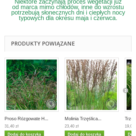
Niektóre zaczynają proces wegetacji już
od marca mimo chłodów, inne do wzrostu
potrzebują słonecznych dni i ciepłych nocy
typowych dla okresu maja i czerwca.
PRODUKTY POWIĄZANE
Proso Rózgowate H...
Molinia Trzęślica...
Trzci
31,40 zł
23,40 zł
19,00 
Dodaj do koszyka
Dodaj do koszyka
Dod