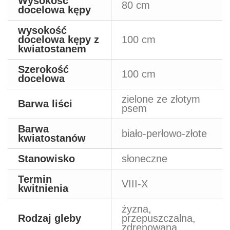
Wysokość
80 cm
docelowa kępy
wysokość
docelowa kępy z
100 cm
kwiatostanem
Szerokość
100 cm
docelowa
zielone ze złotym
Barwa liści
psem
Barwa
biało-perłowo-złote
kwiatostanów
Stanowisko
słoneczne
Termin
VIII-X
kwitnienia
żyzna,
Rodzaj gleby
przepuszczalna,
zdrenowana