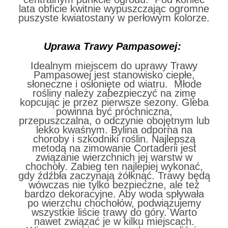
lata obficie kwitnie wypuszczając ogromne
puszyste kwiatostany w perłowym kolorze.
Uprawa Trawy Pampasowej:
Idealnym miejscem do uprawy Trawy
Pampasowej jest stanowisko ciepłe,
słoneczne i osłonięte od wiatru. Młode
rośliny należy zabezpieczyć na zimę
kopcując je przez pierwsze sezony. Gleba
powinna być próchniczna,
przepuszczalna, o odczynie obojętnym lub
lekko kwaśnym. Bylina odporna na
choroby i szkodniki roślin. Najlepszą
metodą na zimowanie Cortaderii jest
związanie wierzchnich jej warstw w
chochoły. Zabieg ten najlepiej wykonać,
gdy źdźbła zaczynają żółknąć. Trawy będą
wówczas nie tylko bezpieczne, ale też
bardzo dekoracyjne. Aby woda spływała
po wierzchu chochołów, podwiązujemy
wszystkie liście trawy do góry. Warto
nawet związać je w kilku miejscach.