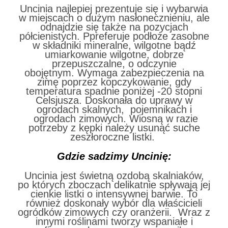
Uncinia najlepiej prezentuje się i wybarwia
w miejscach o dużym nasłonecznieniu, ale
odnajdzie się także na pozycjach
półcienistych. Ppreferuje podłoże zasobne
w składniki mineralne, wilgotne bądź
umiarkowanie wilgotne, dobrze
przepuszczalne, o odczynie
obojętnym. Wymaga zabezpieczenia na
zimę poprzez kopczykowanie, gdy
temperatura spadnie poniżej -20 stopni
Celsjusza. Doskonała do uprawy w
ogrodach skalnych, pojemnikach i
ogrodach zimowych. Wiosną w razie
potrzeby z kępki należy usunąć suche
zeszłoroczne listki.
Gdzie sadzimy Uncinię:
Uncinia jest świetną ozdobą skalniaków,
po których zboczach delikatnie spływają jej
cienkie listki o intensywnej barwie. To
również doskonały wybór dla właścicieli
ogródków zimowych czy oranżerii. Wraz z
innymi roślinami tworzy wspaniałe i