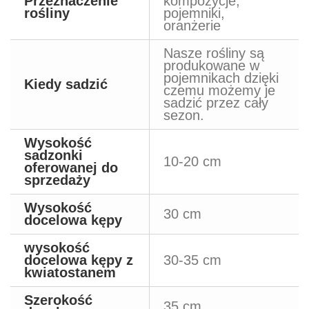
Przeznaczenie
kompozycje,
rośliny
pojemniki,
oranżerie
Nasze rośliny są
produkowane w
pojemnikach dzięki
Kiedy sadzić
czemu możemy je
sadzić przez cały
sezon.
Wysokość
sadzonki
10-20 cm
oferowanej do
sprzedaży
Wysokość
30 cm
docelowa kępy
wysokość
docelowa kępy z
30-35 cm
kwiatostanem
Szerokość
35 cm