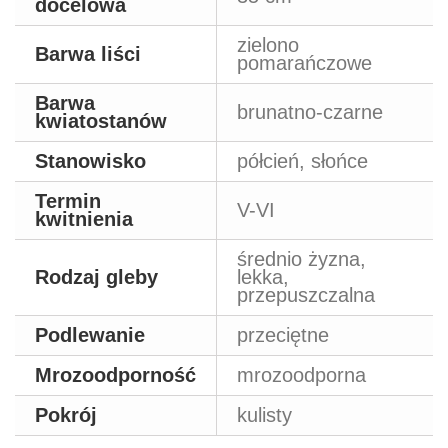
docelowa
zielono
Barwa liści
pomarańczowe
Barwa
brunatno-czarne
kwiatostanów
Stanowisko
półcień, słońce
Termin
V-VI
kwitnienia
średnio żyzna,
Rodzaj gleby
lekka,
przepuszczalna
Podlewanie
przeciętne
Mrozoodporność
mrozoodporna
Pokrój
kulisty