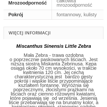
całkowita
Mrozoodporność
mrozoodporność
Pokrój
fontannowy, kulisty
WIĘCEJ INFORMACJI
Miscanthus Sinensis Little Zebra
Mała Zebra - trawa ozdobna
o poprzecznie paskowanych liściach. Jest
niższą siostrą Miskanta Zebrinusa. Kępa
osiąga około 70 cm wysokości, w trakcie
kwitnienia 120 cm. Jej cechą
charakterystyczną jest bardzo gęsty
pokróji i wąskie liście przypominające
kształtem fontannę. Wyróżnia się
poprzecznymi, złocistymi prążkami na
liściach oraz ciemno różowymi kwiatami,
które pojawiają się od września. Jesienią
liście przebarwiają się na brunatny kolor, a
kwiatostany płowieją, stanowiąc ozdobę