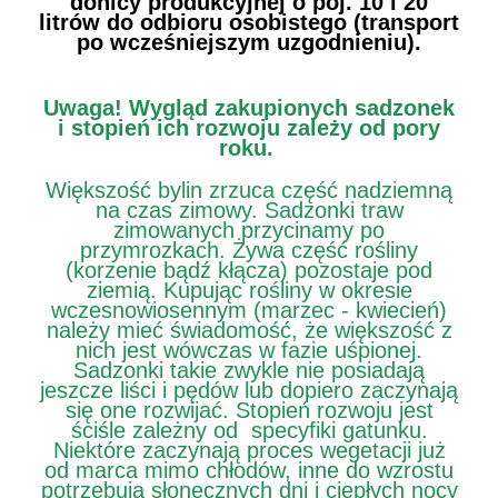
donicy produkcyjnej o poj. 10 i 20
litrów do odbioru osobistego (transport
po wcześniejszym uzgodnieniu).
Uwaga!
Wygląd zakupionych sadzonek
i stopień ich rozwoju zależy od pory
roku.
Większość bylin zrzuca część nadziemną
na czas zimowy. Sadzonki traw
zimowanych przycinamy po
przymrozkach. Żywa część rośliny
(korzenie bądź kłącza) pozostaje pod
ziemią. Kupując rośliny w okresie
wczesnowiosennym (marzec - kwiecień)
należy mieć świadomość, że większość z
nich jest wówczas w fazie uśpionej.
Sadzonki takie zwykle nie posiadają
jeszcze liści i pędów lub dopiero zaczynają
się one rozwijać. Stopień rozwoju jest
ściśle zależny od specyfiki gatunku.
Niektóre zaczynają proces wegetacji już
od marca mimo chłodów, inne do wzrostu
potrzebują słonecznych dni i ciepłych nocy