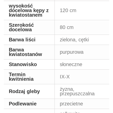
wysokość
docelowa kępy z
120 cm
kwiatostanem
Szerokość
80 cm
docelowa
Barwa liści
zielona, cętki
Barwa
purpurowa
kwiatostanów
Stanowisko
słoneczne
Termin
IX-X
kwitnienia
żyzna,
Rodzaj gleby
przepuszczalna
Podlewanie
przecietne