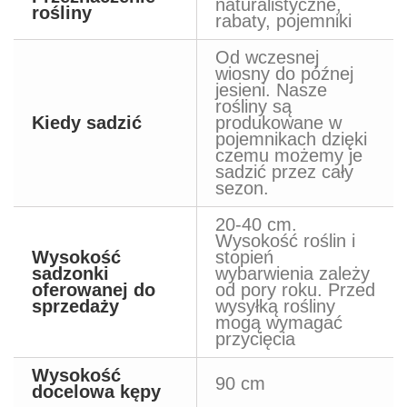
naturalistyczne,
rośliny
rabaty, pojemniki
Od wczesnej
wiosny do późnej
jesieni. Nasze
rośliny są
Kiedy sadzić
produkowane w
pojemnikach dzięki
czemu możemy je
sadzić przez cały
sezon.
20-40 cm.
Wysokość roślin i
Wysokość
stopień
sadzonki
wybarwienia zależy
oferowanej do
od pory roku. Przed
sprzedaży
wysyłką rośliny
mogą wymagać
przycięcia
Wysokość
90 cm
docelowa kępy