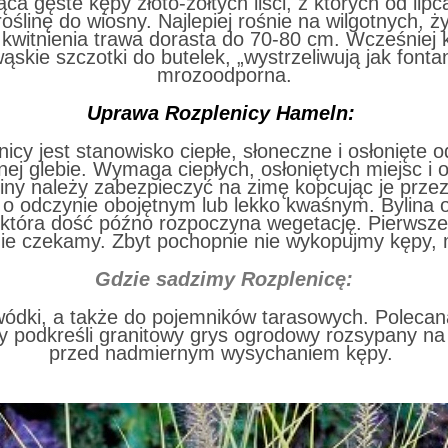
a gęste kępy złoto-żółtych liści, z których od lip
 roślinę do wiosny. Najlepiej rośnie na wilgotnych
 kwitnienia trawa dorasta do 70-80 cm. Wcześniej 
skie szczotki do butelek, „wystrzeliwują jak fontan
mrozoodporna.
Uprawa Rozplenicy Hameln:
y jest stanowisko ciepłe, słoneczne i osłonięte od 
ej glebie. Wymaga ciepłych, osłoniętych miejsc i o
ny należy zabezpieczyć na zimę kopcując je prze
 o odczynie obojętnym lub lekko kwaśnym. Bylina o
, która dość późno rozpoczyna wegetację. Pierwsze 
 nie czekamy. Zbyt pochopnie nie wykopujmy kępy,
Gdzie sadzimy Rozplenicę:
ódki, a także do pojemników tarasowych. Poleca
y podkreśli granitowy grys ogrodowy rozsypany na
przed nadmiernym wysychaniem kępy.