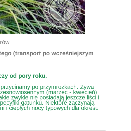
trów
stego (transport po wcześniejszym
eży od pory roku.
 przycinamy po przymrozkach. Żywa
 wczesnowiosennym (marzec - kwiecień)
e zwykle nie posiadają jeszcze liści i
specyfiki gatunku. Niektóre zaczynają
i i ciepłych nocy typowych dla okresu