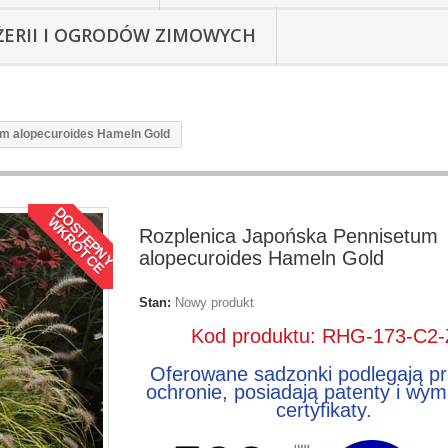
ŻERII I OGRODÓW ZIMOWYCH
m alopecuroides Hameln Gold
D
O
S
T
Ę
P
N
Y
K
R
Ó
T
C
E
W
Rozplenica Japońska Pennisetum
alopecuroides Hameln Gold
Stan:
Nowy produkt
Kod produktu: RHG-173-C2-
Oferowane sadzonki podlegają p
ochronie, posiadają patenty i wy
certyfikaty.