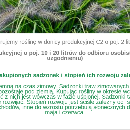
rujemy roślinę w donicy produkcyjnej C2 o poj. 2 li
cyjnej o poj. 10 i 20 litrów do odbioru osobi
uzgodnieniu)
akupionych sadzonek i stopień ich rozwoju zal
ziemną na czas zimowy. Sadzonki traw zimowanych
 pozostaje pod ziemią. Kupując rośliny w okresie
z nich jest wówczas w fazie uśpionej. Sadzonki taki
rozwijać. Stopień rozwoju jest ściśle zależny od 
hłodów, inne do wzrostu potrzebują słonecznych dn
maja i czerwca.