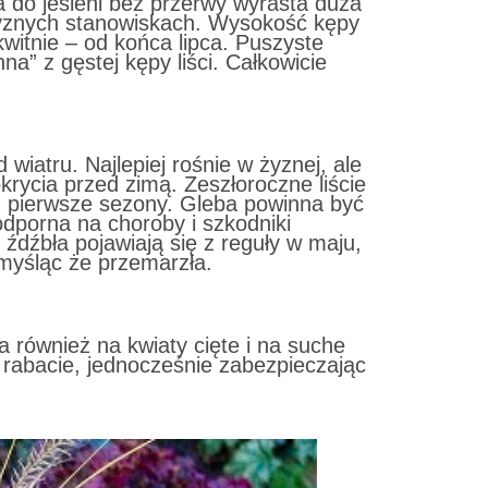
ca do jesieni bez przerwy wyrasta duża
, żyznych stanowiskach. Wysokość kępy
kwitnie – od końca lipca. Puszyste
na” z gęstej kępy liści. Całkowicie
wiatru. Najlepiej rośnie w żyznej, ale
krycia przed zimą. Zeszłoroczne liście
z pierwsze sezony. Gleba powinna być
dporna na choroby i szkodniki
źdźbła pojawiają się z reguły w maju,
 myśląc że przemarzła.
na również
na kwiaty cięte i na suche
 rabacie, jednocześnie zabezpieczając