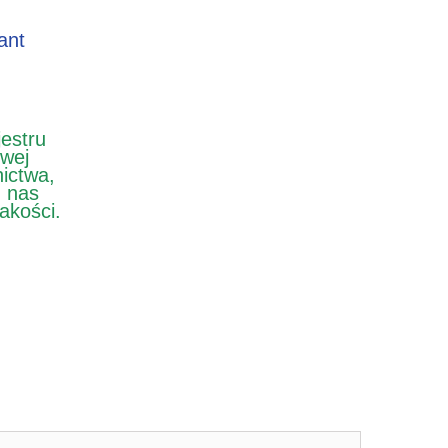
ant
estru
wej
nictwa,
z nas
jakości.