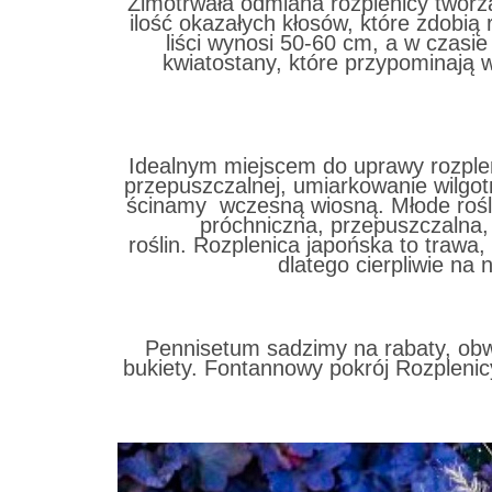
Zimotrwała odmiana rozplenicy tworząc
ilość okazałych kłosów, które zdobią
liści wynosi 50-60 cm, a w czasie
kwiatostany, które przypominają wą
Idealnym miejscem do uprawy rozplenic
przepuszczalnej, umiarkowanie wilgotn
ścinamy wczesną wiosną. Młode rośli
próchniczna, przepuszczalna,
roślin. Rozplenica japońska to trawa
dlatego cierpliwie na
Pennisetum sadzimy na rabaty, obw
bukiety. Fontannowy
pokrój Rozplenic