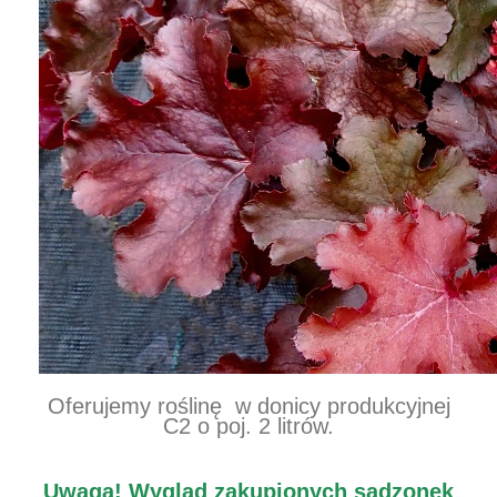
Oferujemy roślinę w donicy produkcyjnej
C2 o poj. 2 litrów.
Uwaga!
Wygląd zakupionych sadzonek