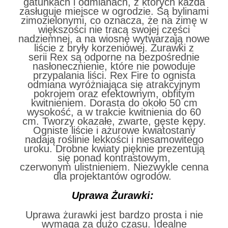
gatunkach i odmianach, z których każda
zasługuje miejsce w ogrodzie. Są bylinami
zimozielonymi, co oznacza, że na zimę w
większości nie tracą swojej części
nadziemnej, a na wiosnę wytwarzają nowe
liście z bryły korzeniowej. Żurawki z
serii Rex są odporne na bezpośrednie
nasłonecznienie, które nie powoduje
przypalania liści. Rex Fire to ognista
odmiana wyróżniająca się atrakcyjnym
pokrojem oraz efektownym, obfitym
kwitnieniem. Dorasta do około 50 cm
wysokość, a w trakcie kwitnienia do 60
cm. Tworzy okazałe, zwarte, gęste kępy.
Ogniste liście i ażurowe kwiatostany
nadają roślinie lekkości i niesamowitego
uroku. Drobne kwiaty pięknie prezentują
się ponad kontrastowym,
czerwonym ulistnieniem. Niezwykle cenna
dla projektantów ogrodów.
Uprawa Żurawki:
Uprawa żurawki jest bardzo prosta i nie
wymaga za dużo czasu. Idealne