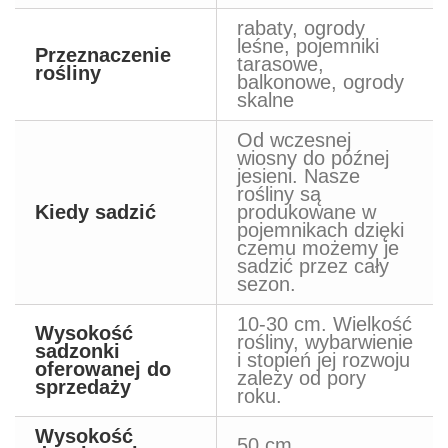
rabaty, ogrody
leśne, pojemniki
Przeznaczenie
tarasowe,
rośliny
balkonowe, ogrody
skalne
Od wczesnej
wiosny do późnej
jesieni. Nasze
rośliny są
Kiedy sadzić
produkowane w
pojemnikach dzięki
czemu możemy je
sadzić przez cały
sezon.
10-30 cm. Wielkość
Wysokość
rośliny, wybarwienie
sadzonki
i stopień jej rozwoju
oferowanej do
zależy od pory
sprzedaży
roku.
Wysokość
50 cm