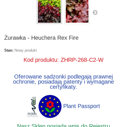
Żurawka - Heuchera Rex Fire
Stan:
Nowy produkt
Kod produktu: ZHRP-268-C2-W
Oferowane sadzonki podlegają prawnej
ochronie, posiadają patenty i wymagane
certyfikaty.
Plant Passport
Nasz Sklep posiada wpis do Rejestru