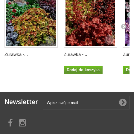
Żurawka -...
Żurawka -...
Żuraw
Dodaj do koszyka
Dod
Newsletter