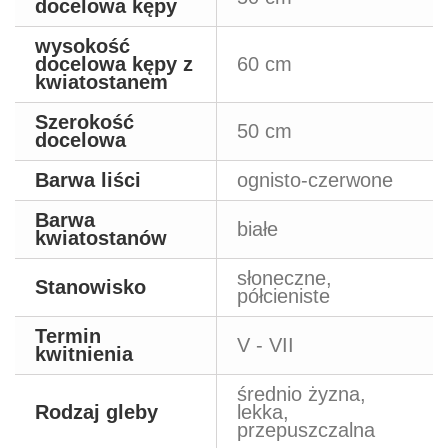
docelowa kępy
wysokość
docelowa kępy z
60 cm
kwiatostanem
Szerokość
50 cm
docelowa
Barwa liści
ognisto-czerwone
Barwa
białe
kwiatostanów
słoneczne,
Stanowisko
półcieniste
Termin
V - VII
kwitnienia
średnio żyzna,
Rodzaj gleby
lekka,
przepuszczalna