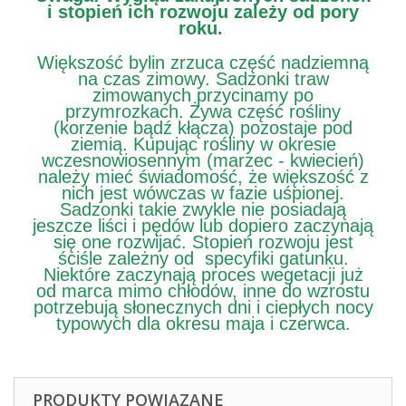
i stopień ich rozwoju zależy od pory
roku.
Większość bylin zrzuca część nadziemną
na czas zimowy. Sadzonki traw
zimowanych przycinamy po
przymrozkach. Żywa część rośliny
(korzenie bądź kłącza) pozostaje pod
ziemią. Kupując rośliny w okresie
wczesnowiosennym (marzec - kwiecień)
należy mieć świadomość, że większość z
nich jest wówczas w fazie uśpionej.
Sadzonki takie zwykle nie posiadają
jeszcze liści i pędów lub dopiero zaczynają
się one rozwijać. Stopień rozwoju jest
ściśle zależny od specyfiki gatunku.
Niektóre zaczynają proces wegetacji już
od marca mimo chłodów, inne do wzrostu
potrzebują słonecznych dni i ciepłych nocy
typowych dla okresu maja i czerwca.
PRODUKTY POWIĄZANE