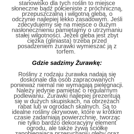
stanowisko dla tych roślin to miejsce
słoneczne bądź półcieniste z próchniczną,
przepuszczalną i wilgotną glebą, o
odczynie najlepiej lekko zasadowym. Jeśli
zdecydujemy się na miejsce o dużym
nasłonecznieniu pamiętajmy o utrzymaniu
stałej wilgotności. Jeżeli gleba jest zbyt
ciężka (gliniasta) trzeba przed
posadzeniem żurawki wymieszać ją z
torfem.
Gdzie sadzimy Żurawkę:
Rośliny z rodzaju żurawka nadają się
doskonale dla osób zapracowanych
ponieważ niemal nie wymagają pielęgnacji.
Należy jedynie pamiętać o regularnym
podlewaniu. Żurawki najlepiej prezentują
się w dużych skupiskach, na obrzeżach
rabat lub w ogrodach skalnych. Są to
idealne rośliny okrywowe, które w krótkim
czasie zadarniają powierzchnię, tworząc
nie tylko bardzo dekoracyjny element
ogrodu, ale także żywą ściółkę
zapobiegającą przesychaniu gleby oraz