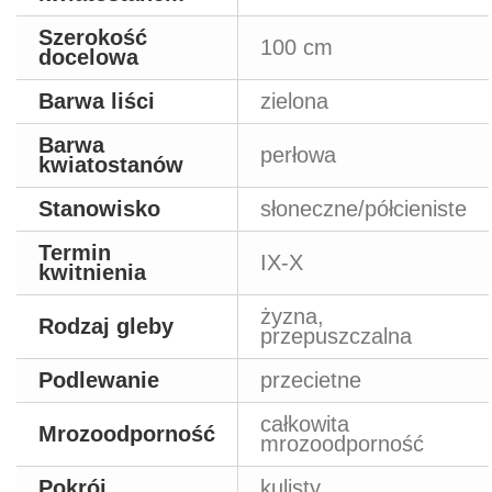
Szerokość
100 cm
docelowa
Barwa liści
zielona
Barwa
perłowa
kwiatostanów
Stanowisko
słoneczne/półcieniste
Termin
IX-X
kwitnienia
żyzna,
Rodzaj gleby
przepuszczalna
Podlewanie
przecietne
całkowita
Mrozoodporność
mrozoodporność
Pokrój
kulisty