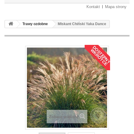
Kontakt
Mapa strony
Trawy ozdobne
MIskant Chiński Yaka Dance
D
O
S
T
Ę
P
N
Y
K
R
Ó
T
C
E
W
Zobacz większe