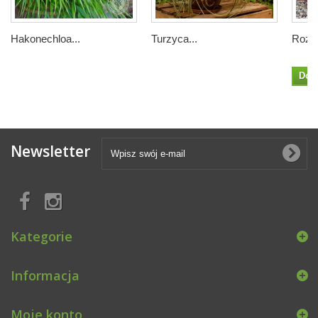
Hakonechloa...
Turzyca...
Rozpl
Dod
Newsletter
Kategorie
Informacja
Moje konto