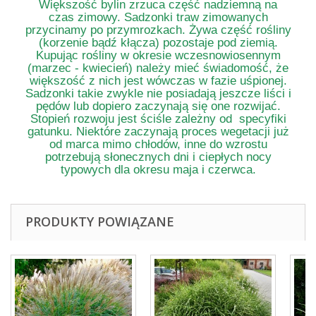
Większość bylin zrzuca część nadziemną na
czas zimowy. Sadzonki traw zimowanych
przycinamy po przymrozkach. Żywa część rośliny
(korzenie bądź kłącza) pozostaje pod ziemią.
Kupując rośliny w okresie wczesnowiosennym
(marzec - kwiecień) należy mieć świadomość, że
większość z nich jest wówczas w fazie uśpionej.
Sadzonki takie zwykle nie posiadają jeszcze liści i
pędów lub dopiero zaczynają się one rozwijać.
Stopień rozwoju jest ściśle zależny od specyfiki
gatunku. Niektóre zaczynają proces wegetacji już
od marca mimo chłodów, inne do wzrostu
potrzebują słonecznych dni i ciepłych nocy
typowych dla okresu maja i czerwca.
PRODUKTY POWIĄZANE