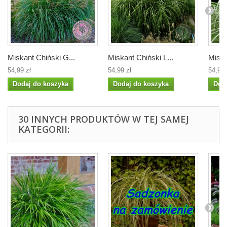
Miskant Chiński G...
Miskant Chiński L...
Miska
54,99 zł
54,99 zł
54,99 
Dodaj do koszyka
Dodaj do koszyka
Dod
30 INNYCH PRODUKTÓW W TEJ SAMEJ
KATEGORII: