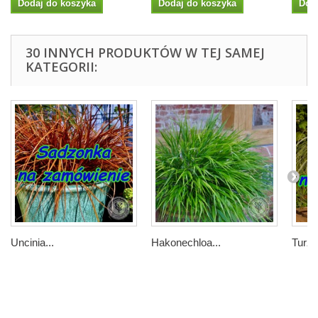
Dodaj do koszyka
Dodaj do koszyka
Dod
30 INNYCH PRODUKTÓW W TEJ SAMEJ
KATEGORII:
Uncinia...
Hakonechloa...
Turzy