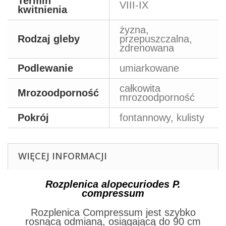
Termin
VIII-IX
kwitnienia
żyzna,
Rodzaj gleby
przepuszczalna,
zdrenowana
Podlewanie
umiarkowane
całkowita
Mrozoodporność
mrozoodporność
Pokrój
fontannowy, kulisty
WIĘCEJ INFORMACJI
Rozplenica alopecuriodes P.
compressum
Rozplenica Compressum jest szybko
rosnącą odmianą, osiągającą do 90 cm