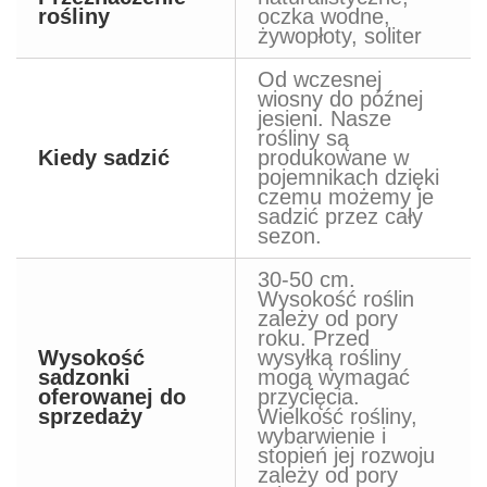
rośliny
oczka wodne,
żywopłoty, soliter
Od wczesnej
wiosny do późnej
jesieni. Nasze
rośliny są
Kiedy sadzić
produkowane w
pojemnikach dzięki
czemu możemy je
sadzić przez cały
sezon.
30-50 cm.
Wysokość roślin
zależy od pory
roku. Przed
Wysokość
wysyłką rośliny
sadzonki
mogą wymagać
oferowanej do
przycięcia.
sprzedaży
Wielkość rośliny,
wybarwienie i
stopień jej rozwoju
zależy od pory