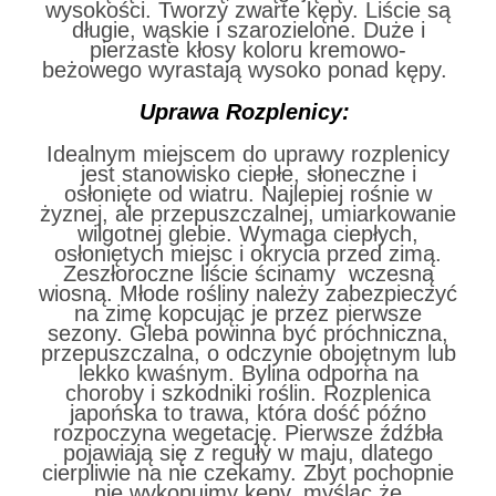
wysokości. Tworzy zwarte kępy. Liście są
długie, wąskie i szarozielone. Duże i
pierzaste kłosy koloru kremowo-
beżowego wyrastają wysoko ponad kępy.
Uprawa Rozplenicy:
Idealnym miejscem do uprawy rozplenicy
jest stanowisko ciepłe, słoneczne i
osłonięte od wiatru. Najlepiej rośnie w
żyznej, ale przepuszczalnej, umiarkowanie
wilgotnej glebie. Wymaga ciepłych,
osłoniętych miejsc i okrycia przed zimą.
Zeszłoroczne liście ścinamy wczesną
wiosną. Młode rośliny należy zabezpieczyć
na zimę kopcując je przez pierwsze
sezony. Gleba powinna być próchniczna,
przepuszczalna, o odczynie obojętnym lub
lekko kwaśnym. Bylina odporna na
choroby i szkodniki roślin. Rozplenica
japońska to trawa, która dość późno
rozpoczyna wegetację. Pierwsze źdźbła
pojawiają się z reguły w maju, dlatego
cierpliwie na nie czekamy. Zbyt pochopnie
nie wykopujmy kępy, myśląc że