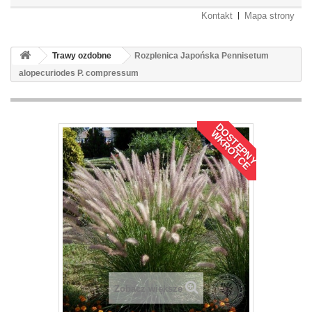
Kontakt
Mapa strony
Trawy ozdobne
Rozplenica Japońska Pennisetum
alopecuriodes P. compressum
D
O
S
T
Ę
P
N
Y
K
R
Ó
T
C
E
W
Zobacz większe