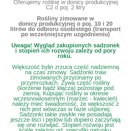
Oferujemy roślinę w donicy produkcyjnej
C2 o poj. 2 litry
Rośliny zimowane w
donicy produkcyjnej o poj. 10 i 20
litrów do odbioru osobistego (transport
po wcześniejszym uzgodnieniu)
Uwaga!
Wygląd zakupionych sadzonek
i stopień ich rozwoju zależy od pory
roku.
Większość bylin zrzuca część nadziemną
na czas zimowy. Sadzonki traw
zimowanych przycinamy po
przymrozkach. Żywa część rośliny
(korzenie bądź kłącza) pozostaje pod
ziemią. Kupując rośliny w okresie
wczesnowiosennym (marzec - kwiecień)
należy mieć świadomość, że większość z
nich jest wówczas w fazie uśpionej.
Sadzonki takie zwykle nie posiadają
jeszcze liści i pędów lub dopiero zaczynają
się one rozwijać. Stopień rozwoju jest
ściśle zależny od specyfiki gatunku.