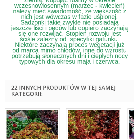
ziemią. Kupując rośliny w okresie
wczesnowiosennym (marzec - kwiecień)
należy mieć świadomość, że większość z
nich jest wówczas w fazie uśpionej.
Sadzonki takie zwykle nie posiadają
jeszcze liści i pędów lub dopiero zaczynają
się one rozwijać. Stopień rozwoju jest
ściśle zależny od specyfiki gatunku.
Niektóre zaczynają proces wegetacji już
od marca mimo chłodów, inne do wzrostu
potrzebują słonecznych dni i ciepłych nocy
typowych dla okresu maja i czerwca.
22 INNYCH PRODUKTÓW W TEJ SAMEJ
KATEGORII: