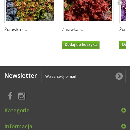
Żurawka -...
Żurawka -...
Żuraw
Dodaj do koszyka
Dod
Newsletter
Kategorie
Informacja