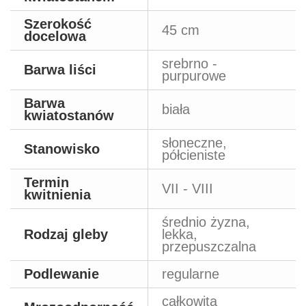
Szerokość
45 cm
docelowa
srebrno -
Barwa liści
purpurowe
Barwa
biała
kwiatostanów
słoneczne,
Stanowisko
półcieniste
Termin
VII - VIII
kwitnienia
średnio żyzna,
Rodzaj gleby
lekka,
przepuszczalna
Podlewanie
regularne
całkowita