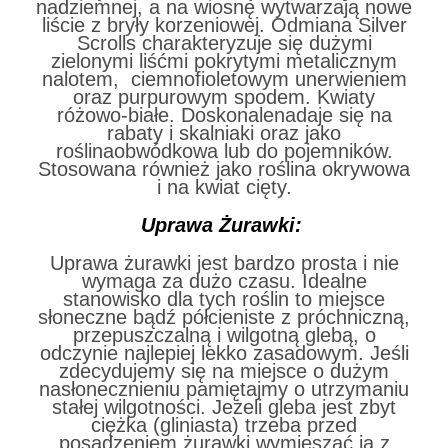
nadziemnej, a na wiosnę wytwarzają nowe
liście z bryły korzeniowej. Odmiana Silver
Scrolls charakteryzuje się dużymi
zielonymi liśćmi pokrytymi metalicznym
nalotem, ciemnofioletowym unerwieniem
oraz purpurowym spodem. Kwiaty
różowo-białe. Doskonalenadaje się na
rabaty i skalniaki oraz jako
roślinaobwódkowa lub do pojemników.
Stosowana również jako roślina okrywowa
i na kwiat cięty.
Uprawa Żurawki:
Uprawa żurawki jest bardzo prosta i nie
wymaga za dużo czasu. Idealne
stanowisko dla tych roślin to miejsce
słoneczne bądź półcieniste z próchniczną,
przepuszczalną i wilgotną glebą, o
odczynie najlepiej lekko zasadowym. Jeśli
zdecydujemy się na miejsce o dużym
nasłonecznieniu pamiętajmy o utrzymaniu
stałej wilgotności. Jeżeli gleba jest zbyt
ciężka (gliniasta) trzeba przed
posadzeniem żurawki wymieszać ją z