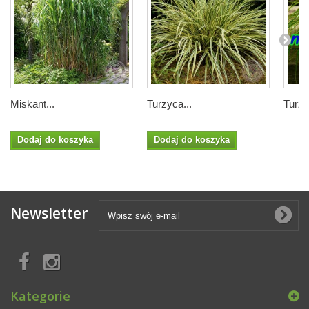
Miskant...
Turzyca...
Turzy
Dodaj do koszyka
Dodaj do koszyka
Newsletter
Kategorie