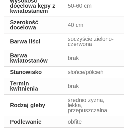
wysokość
docelowa kępy z
50-60 cm
kwiatostanem
Szerokość
40 cm
docelowa
soczyście zielono-
Barwa liści
czerwona
Barwa
brak
kwiatostanów
Stanowisko
słońce/półcień
Termin
brak
kwitnienia
średnio żyzna,
Rodzaj gleby
lekka,
przepuszczalna
Podlewanie
obfite