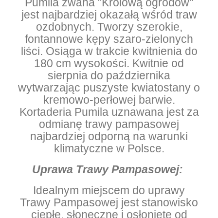
Pumila zwana "Królową ogrodów"
jest n
ajbardziej okazałą wśród traw
ozdobnych. Tworzy szerokie,
fontannowe kępy szaro-zielonych
liści. O
siąga w trakcie kwitnienia do
180 cm wysokości. Kwitnie od
sierpnia do października
wytwarzając puszyste kwiatostany o
kremowo-perłowej barwie.
Kortaderia Pumila uznawana jest za
odmianę trawy pampasowej
najbardziej odporną na warunki
klimatyczne w Polsce.
Uprawa Trawy Pampasowej:
Idealnym miejscem do uprawy
Trawy Pampasowej jest stanowisko
ciepłe, słoneczne i osłonięte od