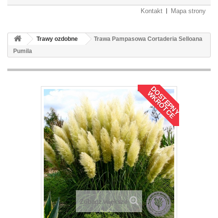
Kontakt
Mapa strony
Trawy ozdobne
Trawa Pampasowa Cortaderia Selloana
Pumila
D
O
S
T
Ę
P
N
Y
K
R
Ó
T
C
E
W
Zobacz większe