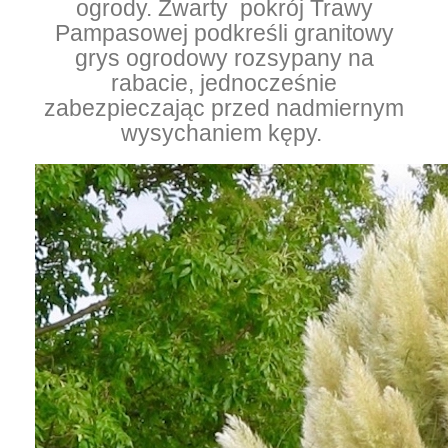
ogrody.
Z
warty pokrój Trawy
Pampasowej podkreśli granitowy
grys ogrodowy rozsypany na
rabacie, jednocześnie
zabezpieczając przed nadmiernym
wysychaniem kępy.