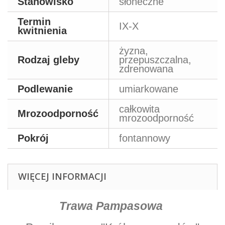
Stanowisko
słoneczne
Termin
IX-X
kwitnienia
żyzna,
Rodzaj gleby
przepuszczalna,
zdrenowana
Podlewanie
umiarkowane
całkowita
Mrozoodporność
mrozoodporność
Pokrój
fontannowy
WIĘCEJ INFORMACJI
Trawa Pampasowa