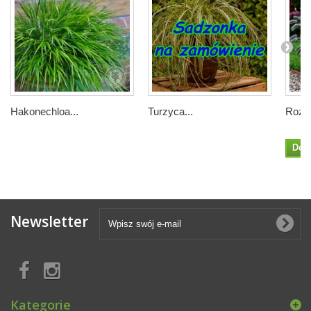
Hakonechloa...
Turzyca...
Rozpl
Dod
Newsletter
Kategorie