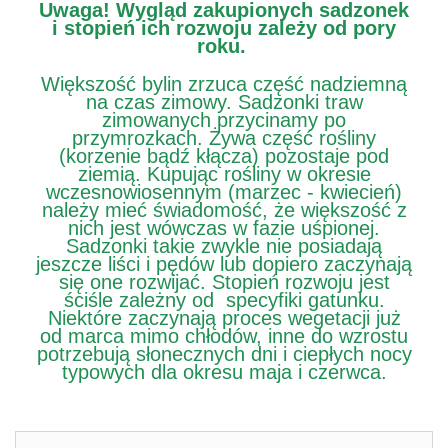
Uwaga!
Wygląd zakupionych sadzonek
i stopień ich rozwoju zależy od pory
roku.
Większość bylin zrzuca część nadziemną
na czas zimowy. Sadzonki traw
zimowanych przycinamy po
przymrozkach. Żywa część rośliny
(korzenie bądź kłącza) pozostaje pod
ziemią. Kupując rośliny w okresie
wczesnowiosennym (marzec - kwiecień)
należy mieć świadomość, że większość z
nich jest wówczas w fazie uśpionej.
Sadzonki takie zwykle nie posiadają
jeszcze liści i pędów lub dopiero zaczynają
się one rozwijać. Stopień rozwoju jest
ściśle zależny od specyfiki gatunku.
Niektóre zaczynają proces wegetacji już
od marca mimo chłodów, inne do wzrostu
potrzebują słonecznych dni i ciepłych nocy
typowych dla okresu maja i czerwca.