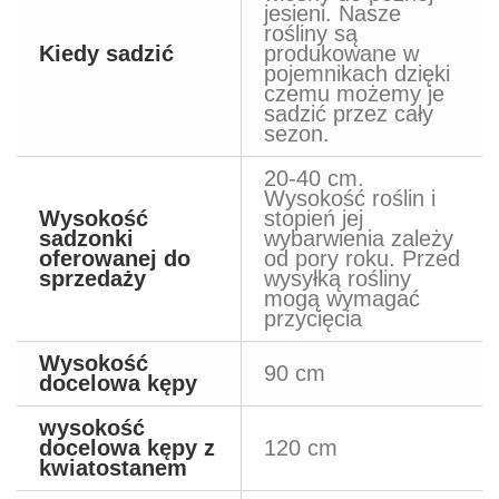
jesieni. Nasze
rośliny są
Kiedy sadzić
produkowane w
pojemnikach dzięki
czemu możemy je
sadzić przez cały
sezon.
20-40 cm.
Wysokość roślin i
Wysokość
stopień jej
sadzonki
wybarwienia zależy
oferowanej do
od pory roku. Przed
sprzedaży
wysyłką rośliny
mogą wymagać
przycięcia
Wysokość
90 cm
docelowa kępy
wysokość
docelowa kępy z
120 cm
kwiatostanem