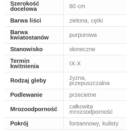
Szerokość
80 cm
docelowa
Barwa liści
zielona, cętki
Barwa
purpurowa
kwiatostanów
Stanowisko
słoneczne
Termin
IX-X
kwitnienia
żyzna,
Rodzaj gleby
przepuszczalna
Podlewanie
przecietne
całkowita
Mrozoodporność
mrozoodporność
Pokrój
fontannowy, kulisty