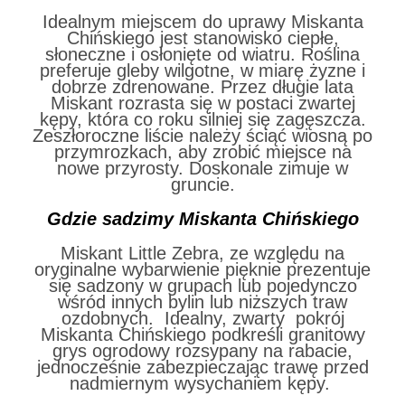
Idealnym miejscem do uprawy Miskanta
Chińskiego jest stanowisko ciepłe,
słoneczne i osłonięte od wiatru. Roślina
preferuje gleby wilgotne, w miarę żyzne i
dobrze zdrenowane. Przez długie lata
Miskant rozrasta się w postaci zwartej
kępy, która co roku silniej się zagęszcza.
Zeszłoroczne liście należy ściąć wiosną po
przymrozkach, aby zrobić miejsce na
nowe przyrosty. Doskonale zimuje w
gruncie.
Gdzie sadzimy
Miskanta Chińskiego
Miskant Little Zebra, ze względu na
oryginalne wybarwienie pięknie prezentuje
się sadzony w grupach lub pojedynczo
wśród innych bylin lub niższych traw
ozdobnych. Idealny, zwarty pokrój
Miskanta Chińskiego podkreśli granitowy
grys ogrodowy rozsypany na rabacie,
jednocześnie zabezpieczając trawę przed
nadmiernym wysychaniem kępy.