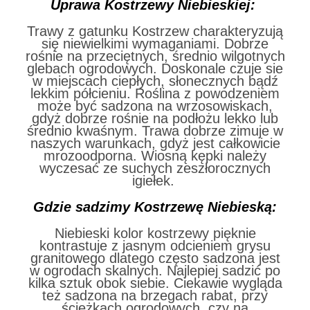
Uprawa Kostrzewy Niebieskiej:
Trawy z gatunku Kostrzew charakteryzują
się niewielkimi wymaganiami. Dobrze
rośnie na przeciętnych, średnio wilgotnych
glebach ogrodowych. Doskonale czuje sie
w miejscach ciepłych, słonecznych bądź
lekkim półcieniu. Roślina z powodzeniem
może być sadzona na wrzosowiskach,
gdyż dobrze rośnie na podłożu lekko lub
średnio kwaśnym. Trawa dobrze zimuje w
naszych warunkach, gdyż jest całkowicie
mrozoodporna. Wiosną kępki należy
wyczesać ze suchych zeszłorocznych
igiełek.
Gdzie sadzimy Kostrzewę Niebieską:
Niebieski kolor kostrzewy pięknie
kontrastuje z jasnym odcieniem grysu
granitowego dlatego często sadzona jest
w ogrodach skalnych. Najlepiej sadzić po
kilka sztuk obok siebie. Ciekawie wygląda
też sadzona na brzegach rabat, przy
ścieżkach ogrodowych, czy na