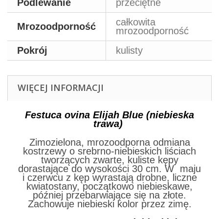
Podlewanie
przeciętne
całkowita
Mrozoodporność
mrozoodporność
Pokrój
kulisty
WIĘCEJ INFORMACJI
Festuca ovina Elijah Blue (niebieska
trawa)
Zimozielona, mrozoodporna odmiana
kostrzewy o srebrno-niebieskich liściach
tworzących zwarte, kuliste kępy
dorastające do wysokości 30 cm. W maju
i czerwcu z kęp wyrastają drobne, liczne
kwiatostany, początkowo niebieskawe,
później przebarwiające się na złote.
Zachowuje niebieski kolor przez zimę.