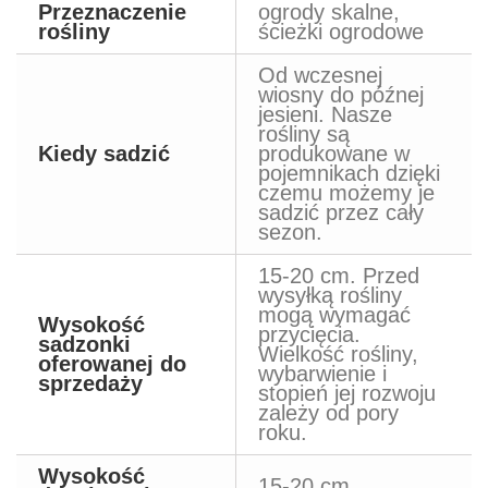
Przeznaczenie
ogrody skalne,
rośliny
ścieżki ogrodowe
Od wczesnej
wiosny do późnej
jesieni. Nasze
rośliny są
Kiedy sadzić
produkowane w
pojemnikach dzięki
czemu możemy je
sadzić przez cały
sezon.
15-20 cm. Przed
wysyłką rośliny
mogą wymagać
Wysokość
przycięcia.
sadzonki
Wielkość rośliny,
oferowanej do
wybarwienie i
sprzedaży
stopień jej rozwoju
zależy od pory
roku.
Wysokość
15-20 cm