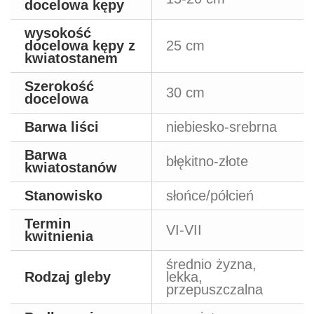
docelowa kępy
wysokość
docelowa kępy z
25 cm
kwiatostanem
Szerokość
30 cm
docelowa
Barwa liści
niebiesko-srebrna
Barwa
błękitno-złote
kwiatostanów
Stanowisko
słońce/półcień
Termin
VI-VII
kwitnienia
średnio żyzna,
Rodzaj gleby
lekka,
przepuszczalna