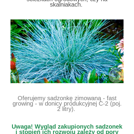
skalniakach.
Oferujemy sadzonkę zimowaną - fast
growing - w donicy produkcyjnej C-2 (poj.
2 litry).
Uwaga!
Wygląd zakupionych sadzonek
i stopień ich rozwoju zależy od pory