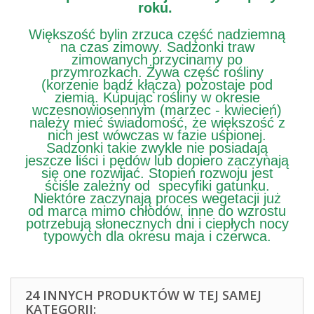
roku.
Większość bylin zrzuca część nadziemną
na czas zimowy. Sadzonki traw
zimowanych przycinamy po
przymrozkach. Żywa część rośliny
(korzenie bądź kłącza) pozostaje pod
ziemią. Kupując rośliny w okresie
wczesnowiosennym (marzec - kwiecień)
należy mieć świadomość, że większość z
nich jest wówczas w fazie uśpionej.
Sadzonki takie zwykle nie posiadają
jeszcze liści i pędów lub dopiero zaczynają
się one rozwijać. Stopień rozwoju jest
ściśle zależny od specyfiki gatunku.
Niektóre zaczynają proces wegetacji już
od marca mimo chłodów, inne do wzrostu
potrzebują słonecznych dni i ciepłych nocy
typowych dla okresu maja i czerwca.
24 INNYCH PRODUKTÓW W TEJ SAMEJ
KATEGORII: