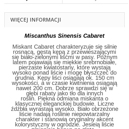
WIĘCEJ INFORMACJI
Miscanthus Sinensis Cabaret
Miskant Cabaret charakteryzuje się silnie
rosnącą, gęstą kępą z przewieszającymi
się biało-zielonymi liśćmi w pasy. Późnym
latem pojawiają się miękkie srebrnobiałe,
pierzaste kwiatostany, które wystają
wysoko ponad liście i mogę błyszczeć do
grudnia. Kępy liści osiągają ok. 150 cm
wysokości, a w czasie kwitnienia osiągają
nawet 200 cm. Dobrze sprawdzi się w
głębi rabaty jako tło dla innych
roślin. Piękna odmiana miskanta o
klasycznej eleganckiej budowie. Liczne
źdźbła wyrastają wysoko. Biało obrzeżone
liście nadają roślinie niepowtarzalny
charakter i stanowią oryginalny akcent
kolorystyczny w ogrodzie. Jesieią liście