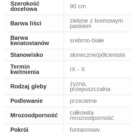
Szerokość
90 cm
docelowa
zielone z kremowym
Barwa liści
paskiem
Barwa
srebrno-białe
kwiatostanów
Stanowisko
słoneczne/półcieniste
Termin
IX - X
kwitnienia
żyzna,
Rodzaj gleby
przepuszczalna
Podlewanie
przecietne
całkowita
Mrozoodporność
mrozoodporność
Pokrój
fontannowy