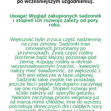
po wcześniejszym uzgodnieniu).
Uwaga!
Wygląd zakupionych sadzonek
i stopień ich rozwoju zależy od pory
roku.
Większość bylin zrzuca część nadziemną
na czas zimowy. Sadzonki traw
zimowanych przycinamy po
przymrozkach. Żywa część rośliny
(korzenie bądź kłącza) pozostaje pod
ziemią. Kupując rośliny w okresie
wczesnowiosennym (marzec - kwiecień)
należy mieć świadomość, że większość z
nich jest wówczas w fazie uśpionej.
Sadzonki takie zwykle nie posiadają
jeszcze liści i pędów lub dopiero zaczynają
się one rozwijać. Stopień rozwoju jest
ściśle zależny od specyfiki gatunku.
Niektóre zaczynają proces wegetacji już
od marca mimo chłodów, inne do wzrostu
potrzebują słonecznych dni i ciepłych nocy
typowych dla okresu maja i czerwca.