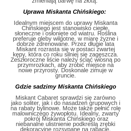
zmieniają barwę na złotą.
Uprawa Miskanta Chińskiego:
Idealnym miejscem do uprawy Miskanta
Chińskiego jest stanowisko ciepłe,
słoneczne i osłonięte od wiatru. Roślina
preferuje gleby wilgotne, w miarę żyzne i
dobrze zdrenowane. Przez długie lata
Miskant rozrasta się w postaci zwartej
kępy, która co roku silniej się zagęszcza.
Zeszłoroczne liście należy ściąć wiosną po
przymrozkach, aby zrobić miejsce na
nowe przyrosty. Doskonale zimuje w
gruncie.
Gdzie sadzimy
Miskanta Chińskiego
Miskant Cabaret sprawdzi się zarówno
jako soliter, jak i do nasadzeń grupowych i
na rabaty bylinowe. Może także pełnić rolę
malowniczego żywopłotu. Idealny, zwarty
pokrój Miskanta Chińskiego oraz
niebanalne ulistnienie podkreślą zrębki
dekoracyjne rozsypane na rabacie,