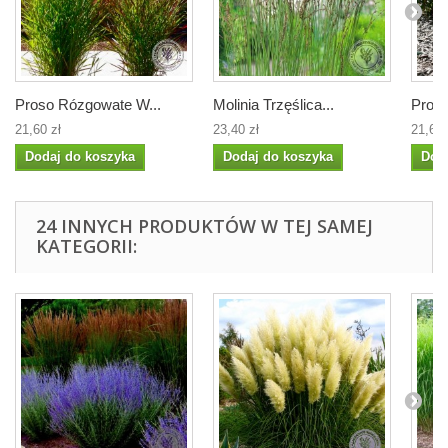
Proso Rózgowate W...
Molinia Trzęślica...
Proso
21,60 zł
23,40 zł
21,60 
Dodaj do koszyka
Dodaj do koszyka
Dod
24 INNYCH PRODUKTÓW W TEJ SAMEJ
KATEGORII: