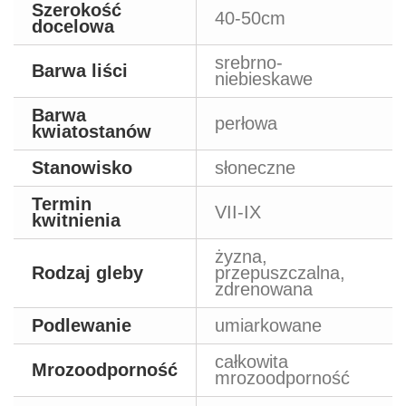
Szerokość
40-50cm
docelowa
srebrno-
Barwa liści
niebieskawe
Barwa
perłowa
kwiatostanów
Stanowisko
słoneczne
Termin
VII-IX
kwitnienia
żyzna,
Rodzaj gleby
przepuszczalna,
zdrenowana
Podlewanie
umiarkowane
całkowita
Mrozoodporność
mrozoodporność