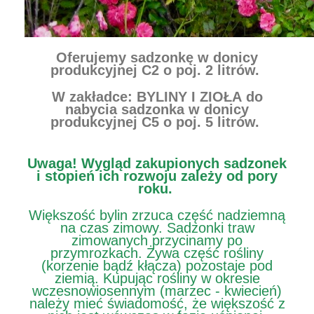
Oferujemy sadzonkę w donicy
produkcyjnej C2
o poj. 2 litrów.
W zakładce: BYLINY I ZIOŁA do
nabycia sadzonka w donicy
produkcyjnej C5 o poj. 5 litrów.
Uwaga!
Wygląd zakupionych sadzonek
i stopień ich rozwoju zależy od pory
roku.
Większość bylin zrzuca część nadziemną
na czas zimowy. Sadzonki traw
zimowanych przycinamy po
przymrozkach. Żywa część rośliny
(korzenie bądź kłącza) pozostaje pod
ziemią. Kupując rośliny w okresie
wczesnowiosennym (marzec - kwiecień)
należy mieć świadomość, że większość z