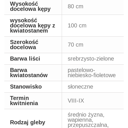
Wysokość
80 cm
docelowa kępy
wysokość
docelowa kępy z
100 cm
kwiatostanem
Szerokość
70 cm
docelowa
Barwa liści
srebrzysto-zielone
Barwa
pastelowo-
kwiatostanów
niebiesko-fioletowe
Stanowisko
słoneczne
Termin
VIII-IX
kwitnienia
średnio żyzna,
wapienna,
Rodzaj gleby
przepuszczalna,