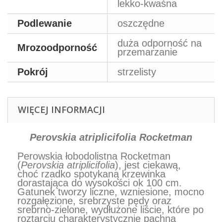
lekko-kwaśna
Podlewanie
oszczędne
duża odporność na
Mrozoodporność
przemarzanie
Pokrój
strzelisty
WIĘCEJ INFORMACJI
Perovskia atriplicifolia Rocketman
Perowskia łobodolistna
Rocketman
(
Perovskia atriplicifolia
),
jest ciekawą,
choć rzadko spotykaną krzewinka
dorastająca do wysokości ok 100 cm.
Gatunek tworzy liczne, wzniesione, mocno
rozgałęzione, srebrzyste
pędy oraz
srebrno-zielone, wydłużone liście, które po
roztarciu charakterystycznie pachną