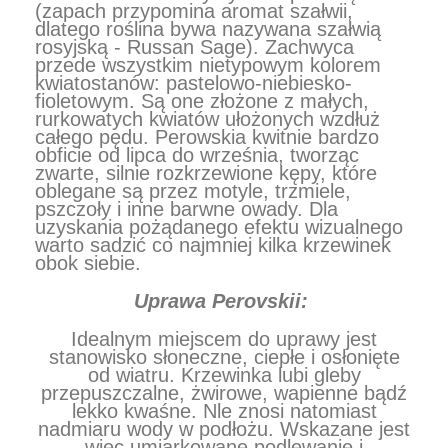
(zapach przypomina aromat szałwii
,
dlatego roślina bywa nazywana szałwią
rosyjską - Russan Sage). Zachwyca
przede wszystkim
nietypowym kolorem
kwiatostanów: pastelowo-niebiesko-
fioletowym. Są one złożone z małych,
rurkowatych kwiatów ułożonych wzdłuż
całego pędu. Perowskia kwitnie bardzo
obficie od lipca do września, tworząc
zwarte, silnie rozkrzewione kępy, które
oblegane są przez motyle, trzmiele,
pszczoły i inne barwne owady. Dla
uzyskania pożądanego efektu wizualnego
warto sadzić co najmniej kilka krzewinek
obok siebie.
Uprawa Perovskii:
Idealnym miejscem do uprawy jest
stanowisko słoneczne, ciepłe i osłonięte
od wiatru. Krzewinka lubi gleby
przepuszczalne, żwirowe, wapienne bądź
lekko kwaśne. Nle znosi natomiast
nadmiaru wody w podłożu. Wskazane jest
więc umiarkowane podlewanie i