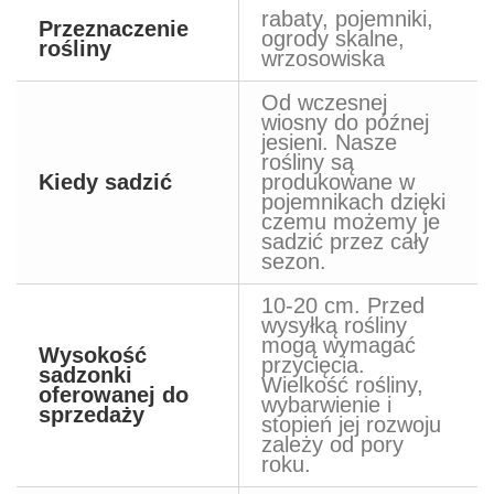
rabaty, pojemniki,
Przeznaczenie
ogrody skalne,
rośliny
wrzosowiska
Od wczesnej
wiosny do późnej
jesieni. Nasze
rośliny są
Kiedy sadzić
produkowane w
pojemnikach dzięki
czemu możemy je
sadzić przez cały
sezon.
10-20 cm. Przed
wysyłką rośliny
mogą wymagać
Wysokość
przycięcia.
sadzonki
Wielkość rośliny,
oferowanej do
wybarwienie i
sprzedaży
stopień jej rozwoju
zależy od pory
roku.